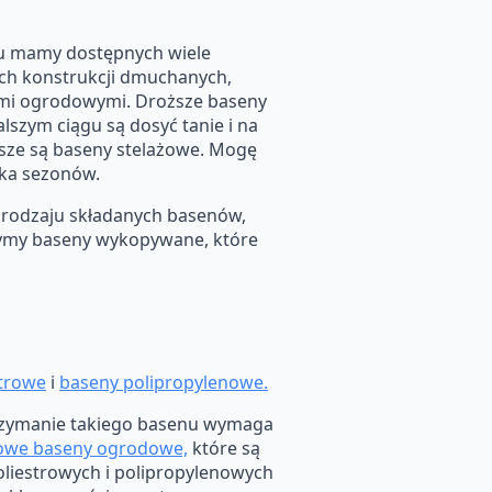
u mamy dostępnych wiele
ch konstrukcji dmuchanych,
ami ogrodowymi. Droższe baseny
szym ciągu są dosyć tanie i na
ższe są baseny stelażowe. Mogę
lka sezonów.
 rodzaju składanych basenów,
rzymy baseny wykopywane, które
strowe
i
baseny polipropylenowe.
trzymanie takiego basenu wymaga
owe baseny ogrodowe,
które są
oliestrowych i polipropylenowych