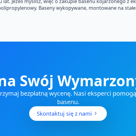
u lat. Jeżeli myślisz, więc o zakupie basenu kojarzonego z 
olipropylenowy. Baseny wykopywane, montowane na stałe p
na Swój Wymarzon
 otrzymaj bezpłatną wycenę. Nasi eksperci pomogą
basenu.
Skontaktuj się z nami