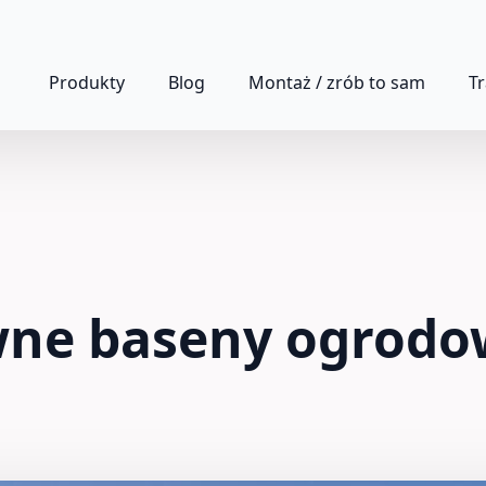
Produkty
Blog
Montaż / zrób to sam
T
wne baseny ogrodo