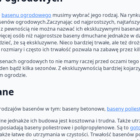
e
basenu ogrodowego
musimy wybrać jego rodzaj. Na rynk
asenów ogrodowych.Zaczynając od najprostszych, najtańszy
że z pewnością nie można nazwać ich ekskluzywnymi basen
ęcej osób niż najprostsze baseny dmuchane jednakże w dal
eć, że są ekskluzywne. Nieco bardziej trwałe, ale też dro
 rozmiary i często ich trwałość pozwala na zabawę przez ki
senach ogrodowych to nie mamy raczej przed oczami tego
eden bądź kilka sezonów. Z ekskluzywnością bardziej koja
m ogrodzie.
ane
ka rodzajów basenów w tym: baseny betonowe,
baseny polie
ne jednakże ich budowa jest kosztowna i trudna. Także u
e posiadają baseny poliestrowe i polipropylenowe. Są to
got
akże łatwe do utrzymania w czystości. Trwałość basenów p