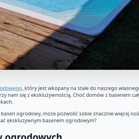
rodowego,
który jest wkopany na stałe do naszego własn
rzy nam się z ekskluzywnością. Choć domów z basenem cały 
nkach.
na basen ogrodowy, może pozwolić sobie znacznie więcej os
zwać ekskluzywnym basenem ogrodowym?
w ogrodowych