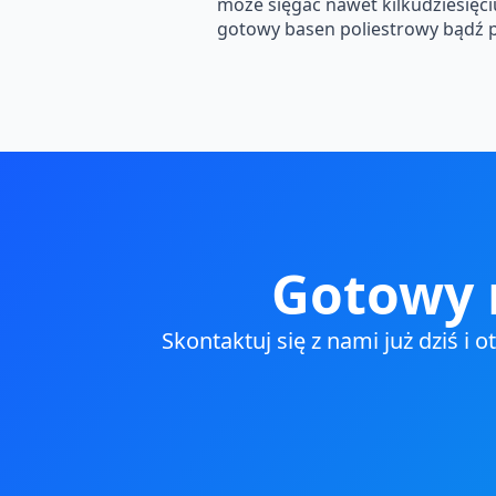
może sięgać nawet kilkudziesięci
gotowy basen poliestrowy bądź p
Gotowy 
Skontaktuj się z nami już dziś i