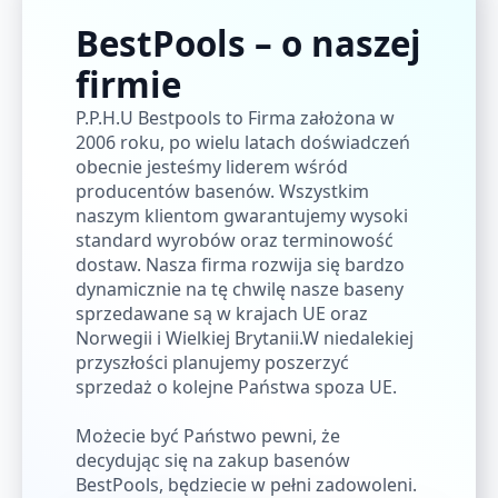
BestPools – o naszej
firmie
P.P.H.U Bestpools to Firma założona w
2006 roku, po wielu latach doświadczeń
obecnie jesteśmy liderem wśród
producentów basenów. Wszystkim
naszym klientom gwarantujemy wysoki
standard wyrobów oraz terminowość
dostaw. Nasza firma rozwija się bardzo
dynamicznie na tę chwilę nasze baseny
sprzedawane są w krajach UE oraz
Norwegii i Wielkiej Brytanii.W niedalekiej
przyszłości planujemy poszerzyć
sprzedaż o kolejne Państwa spoza UE.
Możecie być Państwo pewni, że
decydując się na zakup basenów
BestPools, będziecie w pełni zadowoleni.