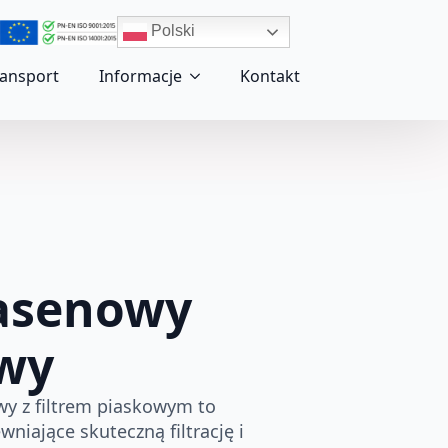
Polski
ransport
Informacje
Kontakt
asenowy
wy
y z filtrem piaskowym to
niające skuteczną filtrację i