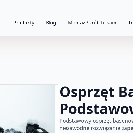
Produkty
Blog
Montaż / zrób to sam
T
Osprzęt B
Podstawo
Podstawowy osprzęt basenow
niezawodne rozwiązanie zapew