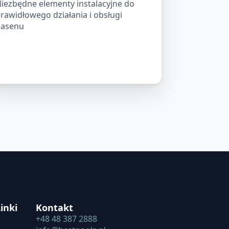
iezbędne elementy instalacyjne do
rawidłowego działania i obsługi
asenu
inki
Kontakt
+48 48 387 2888