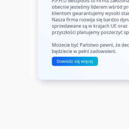
P.P.H.U Bestpools to Firma założon
obecnie jesteśmy liderem wśród 
klientom gwarantujemy wysoki st
Nasza firma rozwija się bardzo dyn
sprzedawane są w krajach UE oraz No
przyszłości planujemy poszerzyć s
Możecie być Państwo pewni, że dec
będziecie w pełni zadowoleni.
Dowiedz się więcej