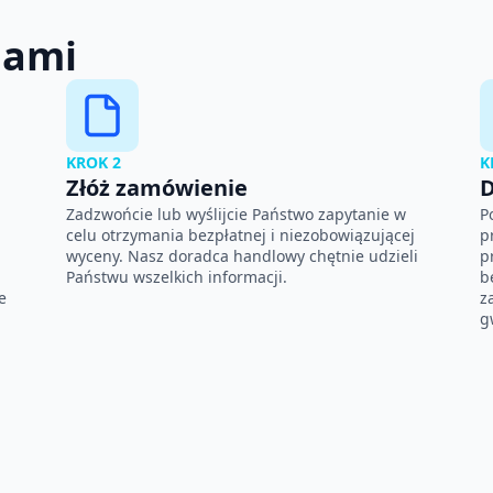
nami
KROK 2
K
Złóż zamówienie
D
Zadzwońcie lub wyślijcie Państwo zapytanie w
P
celu otrzymania bezpłatnej i niezobowiązującej
p
wyceny. Nasz doradca handlowy chętnie udzieli
p
Państwu wszelkich informacji.
b
e
z
g