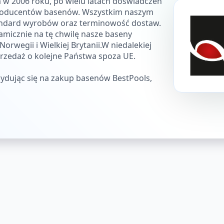
a w 2006 roku, po wielu latach doświadczeń
producentów basenów. Wszystkim naszym
andard wyrobów oraz terminowość dostaw.
amicznie na tę chwilę nasze baseny
rwegii i Wielkiej Brytanii.W niedalekiej
przedaż o kolejne Państwa spoza UE.
ydując się na zakup basenów BestPools,