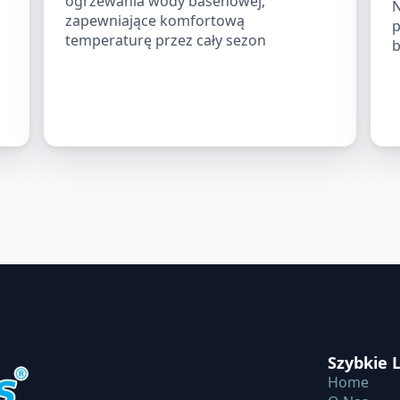
ogrzewania wody basenowej,
N
zapewniające komfortową
p
temperaturę przez cały sezon
b
Szybkie L
Home