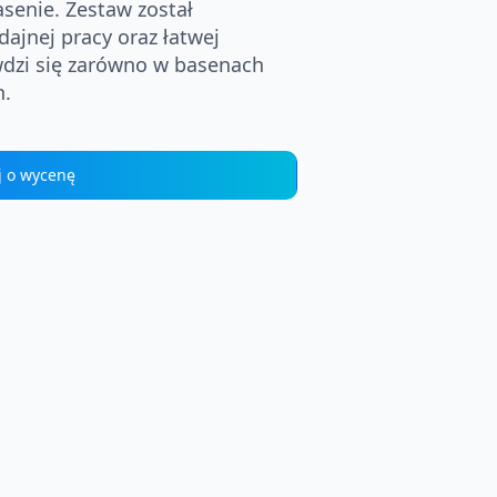
senie. Zestaw został
ajnej pracy oraz łatwej
wdzi się zarówno w basenach
h.
j o wycenę