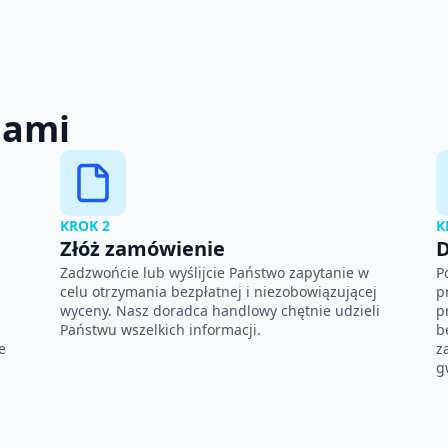
nami
KROK 2
K
Złóż zamówienie
D
Zadzwońcie lub wyślijcie Państwo zapytanie w
P
celu otrzymania bezpłatnej i niezobowiązującej
p
wyceny. Nasz doradca handlowy chętnie udzieli
p
Państwu wszelkich informacji.
b
e
z
g