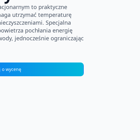
tacjonarnym to praktyczne
maga utrzymać temperaturę
nieczyszczeniami. Specjalna
powietrza pochłania energię
 wody, jednocześnie ograniczając
j o wycenę