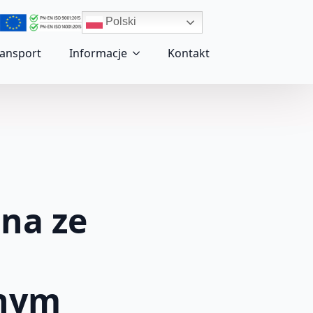
Polski
ransport
Informacje
Kontakt
rna ze
m
rnym