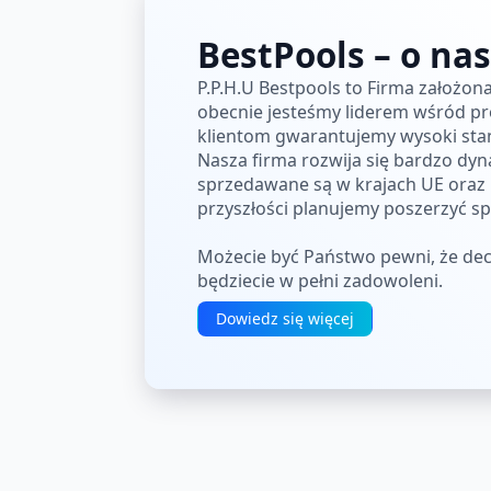
BestPools – o nas
P.P.H.U Bestpools to Firma założon
obecnie jesteśmy liderem wśród 
klientom gwarantujemy wysoki st
Nasza firma rozwija się bardzo dyn
sprzedawane są w krajach UE oraz No
przyszłości planujemy poszerzyć s
Możecie być Państwo pewni, że dec
będziecie w pełni zadowoleni.
Dowiedz się więcej