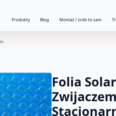
Produkty
Blog
Montaż / zrób to sam
T
ym
Folia Sola
Zwijacze
Stacjona