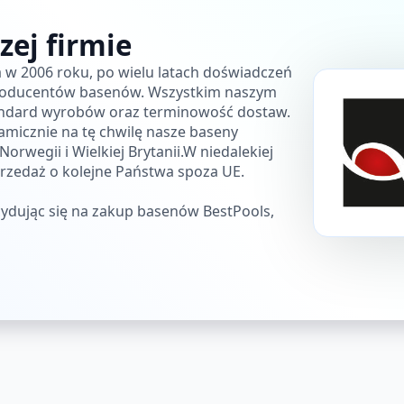
zej firmie
a w 2006 roku, po wielu latach doświadczeń
producentów basenów. Wszystkim naszym
andard wyrobów oraz terminowość dostaw.
amicznie na tę chwilę nasze baseny
rwegii i Wielkiej Brytanii.W niedalekiej
przedaż o kolejne Państwa spoza UE.
ydując się na zakup basenów BestPools,