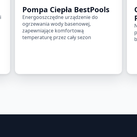
Pompa Ciepła BestPools
i
Energooszczędne urządzenie do
ogrzewania wody basenowej,
N
zapewniające komfortową
p
temperaturę przez cały sezon
b