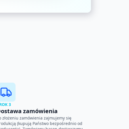
ROK 3
ostawa zamówienia
o złożeniu zamówienia zajmujemy się
rodukcją (kupują Państwo bezpośrednio od
roducenta). Zamówiony basen dostarczymy