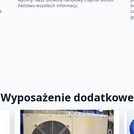
Państwu wszelkich informacji.
b
e
z
g
Wyposażenie dodatkowe