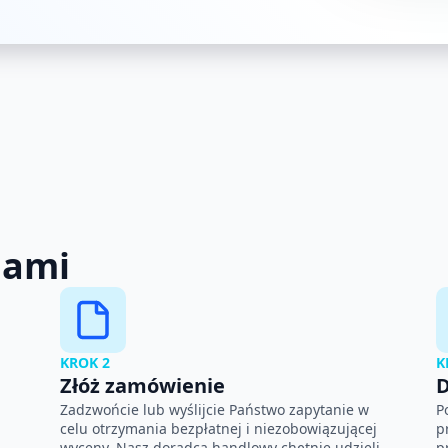
nami
KROK 2
K
Złóż zamówienie
D
Zadzwońcie lub wyślijcie Państwo zapytanie w
P
celu otrzymania bezpłatnej i niezobowiązującej
p
wyceny. Nasz doradca handlowy chętnie udzieli
p