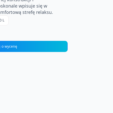
konale wpisuje się w
mfortową strefę relaksu.
0 L
j o wycenę