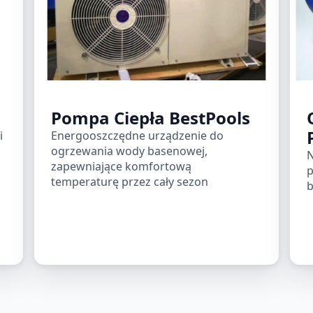
Pompa Ciepła BestPools
i
Energooszczędne urządzenie do
ogrzewania wody basenowej,
N
zapewniające komfortową
p
temperaturę przez cały sezon
b