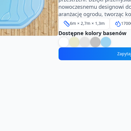
nowoczesnemu designowi dos
aranżację ogrodu, tworząc ko
6m × 2,7m × 1,3m
1700
Dostępne kolory basenów
Zapyta