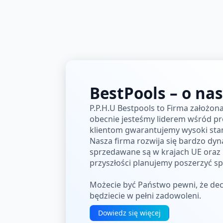
BestPools – o nas
P.P.H.U Bestpools to Firma założon
obecnie jesteśmy liderem wśród 
klientom gwarantujemy wysoki st
Nasza firma rozwija się bardzo dyn
sprzedawane są w krajach UE oraz No
przyszłości planujemy poszerzyć s
Możecie być Państwo pewni, że dec
będziecie w pełni zadowoleni.
Dowiedz się więcej