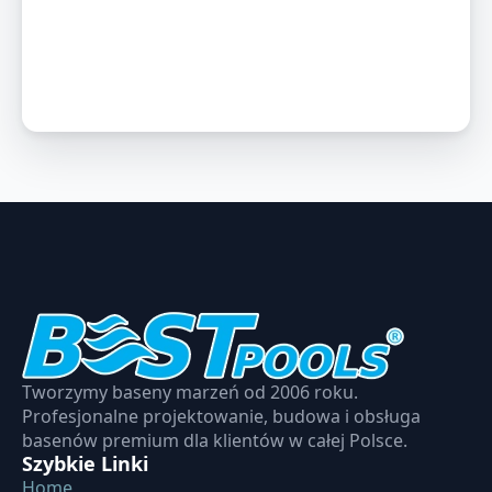
Tworzymy baseny marzeń od 2006 roku.
Profesjonalne projektowanie, budowa i obsługa
basenów premium dla klientów w całej Polsce.
Szybkie Linki
Home