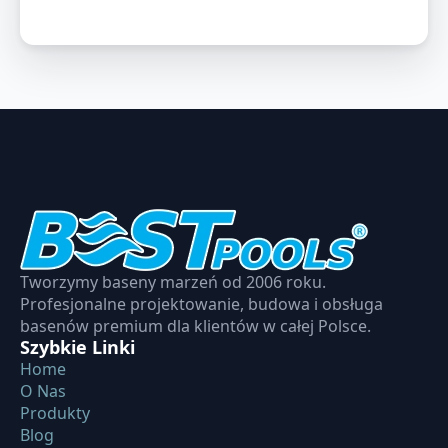
Tworzymy baseny marzeń od 2006 roku.
Profesjonalne projektowanie, budowa i obsługa
basenów premium dla klientów w całej Polsce.
Szybkie Linki
Home
O Nas
Produkty
Blog