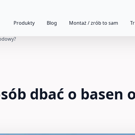
Produkty
Blog
Montaż / zrób to sam
T
rodowy?
osób dbać o basen