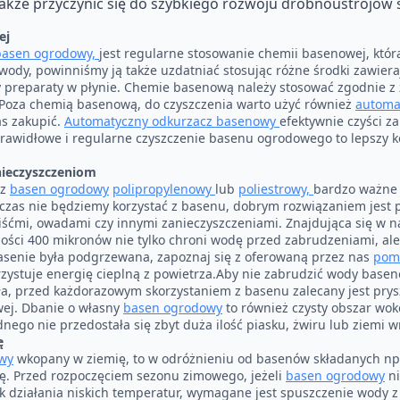
także przyczynić się do szybkiego rozwoju drobnoustrojów 
ej
basen ogrodowy,
jest regularne stosowanie chemii basenowej, któ
wody, powinniśmy ją także uzdatniać stosując różne środki zawierają
 czy preparaty w płynie. Chemie basenową należy stosować zgodnie 
Poza chemią basenową, do czyszczenia warto użyć również
automa
as zakupić.
Automatyczny odkurzacz basenowy
efektywnie czyści za
rawidłowe i regularne czyszczenie basenu ogrodowego to lepszy k
ieczyszczeniom
sz
basen ogrodowy
polipropylenowy
lub
poliestrowy,
bardzo ważne 
y czas nie będziemy korzystać z basenu, dobrym rozwiązaniem jest pr
iśćmi, owadami czy innymi zanieczyszczeniami. Znajdująca się w n
ości 400 mikronów nie tylko chroni wodę przed zabrudzeniami, ale t
basenie była podgrzewana, zapoznaj się z oferowaną przez nas
pomp
zystuje energię cieplną z powietrza.Aby nie zabrudzić wody base
ła, przed każdorazowym skorzystaniem z basenu zalecany jest prys
wej. Dbanie o własny
basen ogrodowy
to również czysty obszar wok
nego nie przedostała się zbyt duża ilość piasku, żwiru lub ziemi w
ę
wy
wkopany w ziemię, to w odróżnieniu od basenów składanych np
. Przed rozpoczęciem sezonu zimowego, jeżeli
basen ogrodowy
ni
k działania niskich temperatur, wymagane jest spuszczenie wody 