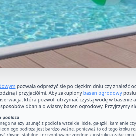
odowym
pozwala odprężyć się po ciężkim dniu czy znaleźć oc
odziną i przyjaciółmi. Aby zakupiony
basen ogrodowy
posłu
onserwacja, która pozwoli utrzymać czystą wodę w basenie a
le sposobów dbania o własny basen ogrodowy. Przyjrzymy się
o podłoża
go należy usunąć z podłoża wszelkie liście, gałązki, kamienie czy
iedniego podłoża jest bardzo ważne, ponieważ to od tego kroku 
być równe, stabilne i przygotowane zgodnie z instrukcją załączoną