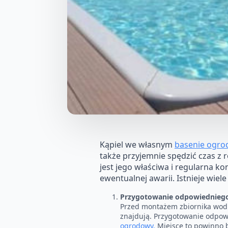
Kąpiel we własnym
basenie ogr
także przyjemnie spędzić czas z r
jest jego właściwa i regularna k
ewentualnej awarii. Istnieje wie
Przygotowanie odpowiednieg
Przed montażem zbiornika wodne
znajdują. Przygotowanie odpow
ogrodowy.
Miejsce to powinno 