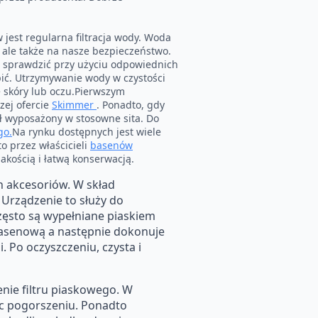
.
jest regularna filtracja wody. Woda
, ale także na nasze bezpieczeństwo.
 sprawdzić przy użyciu odpowiednich
ić. Utrzymywanie wody w czystości
 skóry lub oczu.Pierwszym
zej ofercie
Skimmer
. Ponadto, gdy
ał wyposażony w stosowne sita. Do
go.
Na rynku dostępnych jest wiele
o przez właścicieli
basenów
jakością i łatwą konserwacją.
h akcesoriów. W skład
Urządzenie to służy do
często są wypełniane piaskiem
basenową a następnie dokonuje
i. Po oczyszczeniu, czysta i
enie filtru piaskowego. W
c pogorszeniu. Ponadto