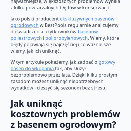
najważniejsze, większość tych problemów wynika
z kilku powtarzalnych błędów w konserwacji.
Jako polski producent
ekskluzywnych basenów
ogrodowych
w BestPools regularnie analizujemy
doświadczenia użytkowników
basenów
poliestrowych
i
polipropylenowych
. Wiemy, które
błędy pojawiają się najczęściej i co ważniejsze
wiemy, jak ich uniknąć.
W tym artykule pokażemy, jak zadbać o
gotowy
basen do wkopania
tak, aby służył
bezproblemowo przez lata. Dzięki kilku prostym
zasadom możesz uniknąć niepotrzebnych
wydatków i cieszyć się sezonem bez stresu.
Jak uniknąć
kosztownych problemów
z basenem ogrodowym?