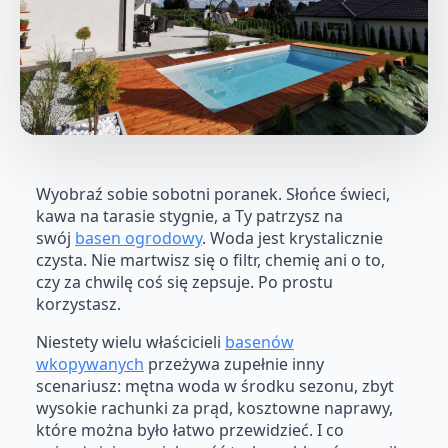
Wyobraź sobie sobotni poranek. Słońce świeci,
kawa na tarasie stygnie, a Ty patrzysz na
swój
basen ogrodowy
. Woda jest krystalicznie
czysta. Nie martwisz się o filtr, chemię ani o to,
czy za chwilę coś się zepsuje. Po prostu
korzystasz.
Niestety wielu właścicieli
basenów
wkopywanych
przeżywa zupełnie inny
scenariusz: mętna woda w środku sezonu, zbyt
wysokie rachunki za prąd, kosztowne naprawy,
które można było łatwo przewidzieć. I co