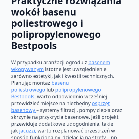
Praktyczne rozwiązania
wokół basenu
poliestrowego i
polipropylenowego
Bestpools
W przypadku aranżacji ogrodu z
basenem
wkopywanym
istotne jest uwzględnienie
zarówno estetyki, jak i kwestii technicznych.
Planując montaż
basenu
poliestrowego
lub
polipropylenowego
Bestpools,
warto odpowiednio wcześniej
przewidzieć miejsce na niezbędny
osprzęt
basenowy
– systemy filtracji, pompy ciepła oraz
skrzynie na przykrycia basenowe. Jeśli projekt
przewiduje dodatkowe udogodnienia, takie
jak
jacuzzi,
warto rozplanować przestrzeń w
sposób funkcjonalny, dzieląc ją na strefy – np.